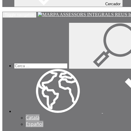
Cercador
I
Toggle navigation
Català
Español