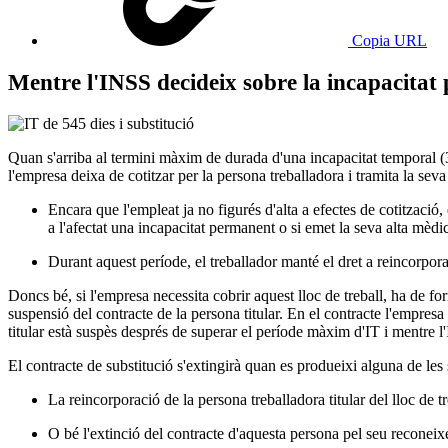
Copia URL
Mentre l'INSS decideix sobre la incapacitat 
Quan s'arriba al termini màxim de durada d'una incapacitat temporal (
l'empresa deixa de cotitzar per la persona treballadora i tramita la seva
Encara que l'empleat ja no figurés d'alta a efectes de cotització
a l'afectat una incapacitat permanent o si emet la seva alta mèdi
Durant aquest període, el treballador manté el dret a reincorporar-
Doncs bé, si l'empresa necessita cobrir aquest lloc de treball, ha de for
suspensió del contracte de la persona titular. En el contracte l'empresa h
titular està suspès després de superar el període màxim d'IT i mentre l
El contracte de substitució s'extingirà quan es produeixi alguna de les
La reincorporació de la persona treballadora titular del lloc de tr
O bé l'extinció del contracte d'aquesta persona pel seu reconeixe