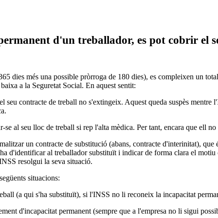
permanent d'un treballador, es pot cobrir el s
365 dies més una possible pròrroga de 180 dies), es compleixen un tota
 baixa a la Seguretat Social. En aquest sentit:
, el seu contracte de treball no s'extingeix. Aquest queda suspès mentre 
ca.
se al seu lloc de treball si rep l'alta mèdica. Per tant, encara que ell no 
malitzar un contracte de substitució (abans, contracte d'interinitat), que 
a d'identificar al treballador substituït i indicar de forma clara el motiu
'INSS resolgui la seva situació.
 següents situacions:
eball (a qui s'ha substituït), si l'INSS no li reconeix la incapacitat perma
ment d'incapacitat permanent (sempre que a l'empresa no li sigui possible