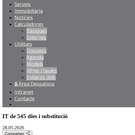
Serveis
Immobiliària
Notícies
Calculadores
Bàsiques
Externes
Utilitats
Dossiers
Agenda
Models
Xifres i taules
Enllaços útils
🔒 Àrea Despatxos
Intranet
Contacte
IT de 545 dies i substitució
28.05.2026
Comparteix