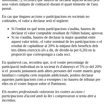
seus valors mitjans de cotització durant el quart trimestre de l'any
passat.
En cas que tingueu accions o participacions en societats no
cotitzades, el valor a declarar serà el següent:
Si l'entitat en què teniu participacions s'audita, haureu de
declarar el valor comptable resultant de l'últim balanç aprovat.
Si no s'audita, haureu de declarar la major quantitat entre
aquest valor teòric, el valor nominal de les participacions o el
resultat de capitalitzar al 20% la mitjana dels beneficis dels
tres últims exercicis (és a dir, de dividir-la per 0,20) en la
proporció que correspongui a cada soci.
En qualsevol cas, recordeu que, si el vostre percentatge de
participació individual en la societat és d'almenys el 5% (o del 20%
si el posseïu juntament amb altres persones del vostre mateix grup
familiar) i compliu certs requisits addicionals, podreu declarar
aquestes participacions com a exemptes i no haureu de tributar per
elles en el vostre Impost sobre el Patrimoni.
Els nostres professionals valoraran les vostres accions i
participacions d'acord amb la llei i comprovaran si teniu dret a
incentius.