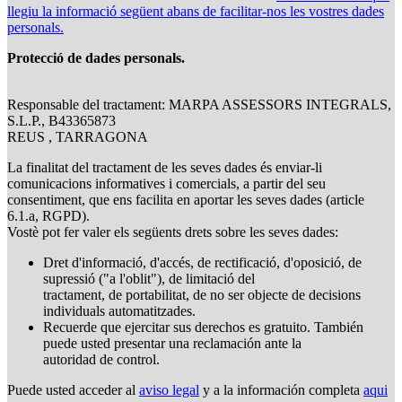
llegiu la informació següent abans de facilitar-nos les vostres dades
personals.
Protecció de dades personals.
Responsable del tractament: MARPA ASSESSORS INTEGRALS,
S.L.P., B43365873
REUS , TARRAGONA
La finalitat del tractament de les seves dades és enviar-li
comunicacions informatives i comercials, a partir del seu
consentiment, que ens facilita en aportar les seves dades (article
6.1.a, RGPD).
Vostè pot fer valer els següents drets sobre les seves dades:
Dret d'informació, d'accés, de rectificació, d'oposició, de
supressió ("a l'oblit"), de limitació del
tractament, de portabilitat, de no ser objecte de decisions
individuals automatitzades.
Recuerde que ejercitar sus derechos es gratuito. También
puede usted presentar una reclamación ante la
autoridad de control.
Puede usted acceder al
aviso legal
y a la información completa
aqui