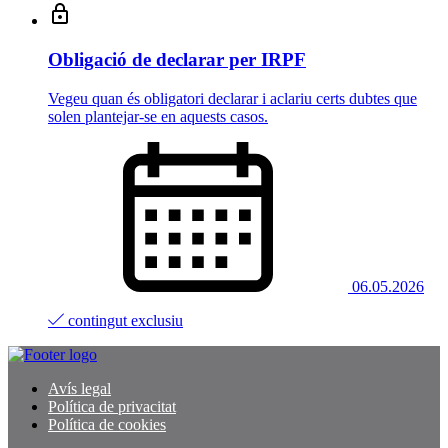
Obligació de declarar per IRPF
Vegeu quan és obligatori declarar i aclariu certs dubtes que
solen plantejar-se en aquests casos.
06.05.2026
contingut exclusiu
Avís legal
Política de privacitat
Política de cookies